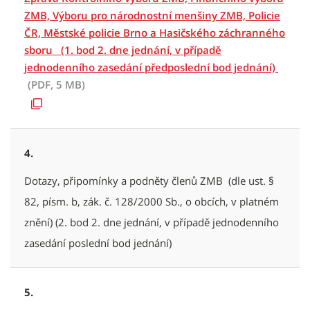
ZMB, Výboru pro národnostní menšiny ZMB, Policie
ČR, Městské policie Brno a Hasičského záchranného
sboru (1. bod 2. dne jednání, v případě
jednodenního zasedání předposlední bod jednání)
(PDF, 5 MB)
4.
Dotazy, připomínky a podněty členů ZMB (dle ust. §
82, písm. b, zák. č. 128/2000 Sb., o obcích, v platném
znění) (2. bod 2. dne jednání, v případě jednodenního
zasedání poslední bod jednání)
5.