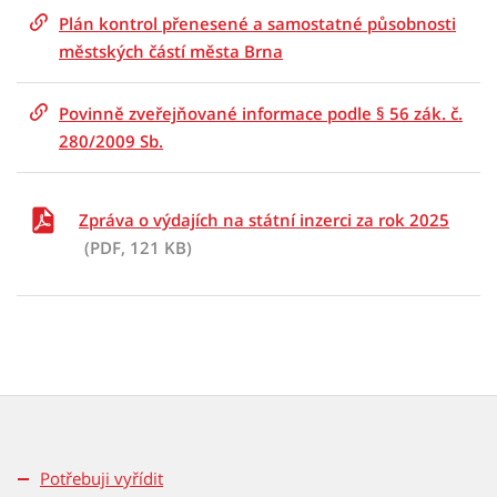
Plán kontrol přenesené a samostatné působnosti
městských částí města Brna
Povinně zveřejňované informace podle § 56 zák. č.
280/2009 Sb.
Zpráva o výdajích na státní inzerci za rok 2025
(PDF, 121 KB)
Potřebuji vyřídit