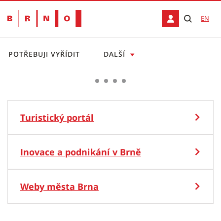
EN
POTŘEBUJI VYŘÍDIT
DALŠÍ
Brno se připravuje
na extrémní horka
Brno
Brno
Turistický portál
Více
Inovace a podnikání v Brně
Weby města Brna