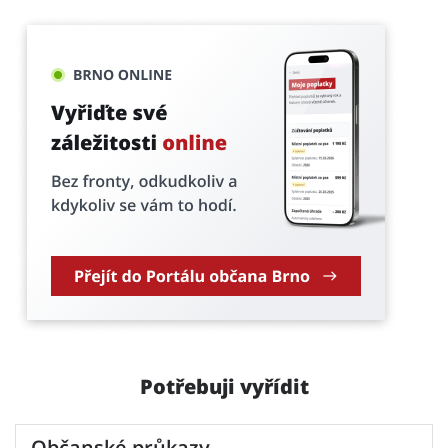
Potřebuji vyřídit
Občanské průkazy