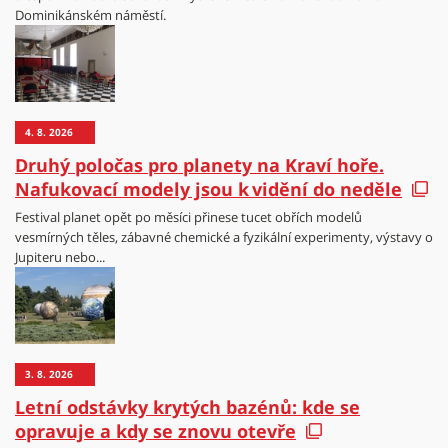
Dominikánském náměstí.
4. 8. 2026
Druhý poločas pro planety na Kraví hoře.
Nafukovací modely jsou k vidění do neděle
Festival planet opět po měsíci přinese tucet obřích modelů
vesmírných těles, zábavné chemické a fyzikální experimenty, výstavy o
Jupiteru nebo...
3. 8. 2026
Letní odstávky krytých bazénů: kde se
opravuje a kdy se znovu otevře