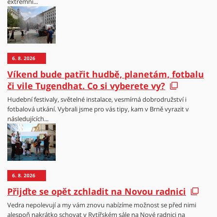
extrémní...
6. 8. 2026
Víkend bude patřit hudbě, planetám, fotbalu
či vile Tugendhat. Co si vyberete vy?
Hudební festivaly, světelné instalace, vesmírná dobrodružství i
fotbalová utkání. Vybrali jsme pro vás tipy, kam v Brně vyrazit v
následujících...
6. 8. 2026
Přijďte se opět zchladit na Novou radnici
Vedra nepolevují a my vám znovu nabízíme možnost se před nimi
alespoň nakrátko schovat v Rytířském sále na Nové radnici na