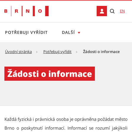
EN
POTŘEBUJI VYŘÍDIT
DALŠÍ
Úvodní stránka
Potřebuji vyřídit
Žádosti o informace
Žádosti o informace
Žádosti o informace
Popis
Každá fyzická i právnická osoba je oprávněna požádat město
Brno o poskytnutí informací. Informací se rozumí jakýkoli