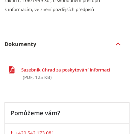
zákon č. 106/1999 Sb., o svobodném přístupu
k informacím, ve znění pozdějších předpisů
Dokumenty
Sazebník úhrad za poskytování informací
(PDF, 125 KB)
Pomůžeme vám?
+420 542 173 081