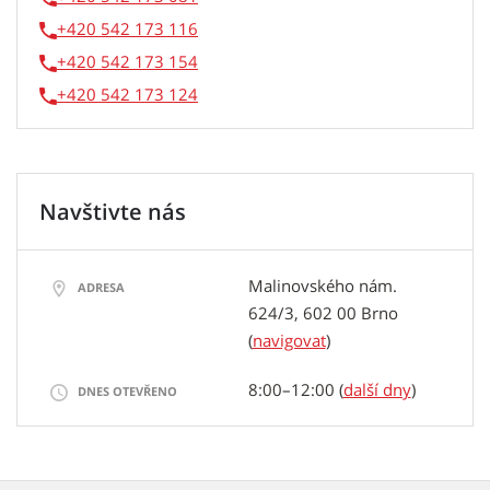
+420 542 173 116
+420 542 173 154
+420 542 173 124
Navštivte nás
Malinovského nám.
ADRESA
624/3, 602 00 Brno
(
navigovat
)
8:00–12:00 (
další dny
)
DNES OTEVŘENO