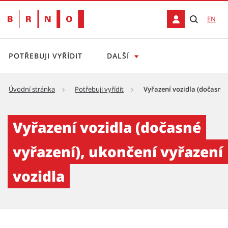
EN
POTŘEBUJI VYŘÍDIT
DALŠÍ
Úvodní stránka
Potřebuji vyřídit
Vyřazení vozidla (dočasné 
Vyřazení vozidla (dočasné vyřazení), ukonče
Vyřazení vozidla (dočasné
vyřazení), ukončení vyřazení
vozidla