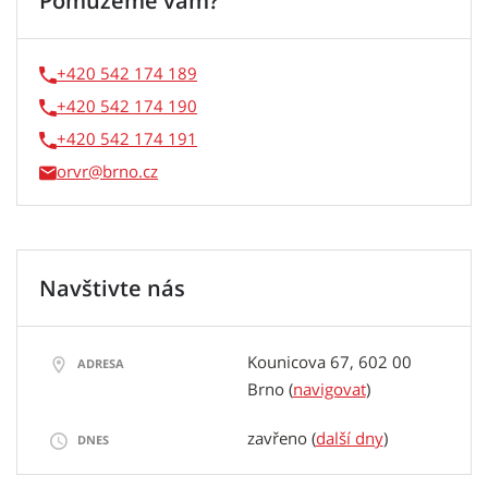
Pomůžeme vám?
+420 542 174 189
+420 542 174 190
+420 542 174 191
orvr
Navštivte nás
Kounicova 67, 602 00
ADRESA
Brno
(
navigovat
)
zavřeno (
další dny
)
DNES