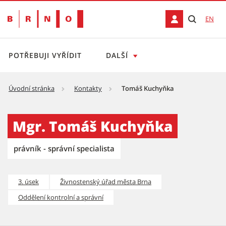
EN
POTŘEBUJI VYŘÍDIT
DALŠÍ
Úvodní stránka
Kontakty
Tomáš Kuchyňka
Tomáš Kuchyňka
Mgr. Tomáš Kuchyňka
právník - správní specialista
3. úsek
Živnostenský úřad města Brna
Oddělení kontrolní a správní