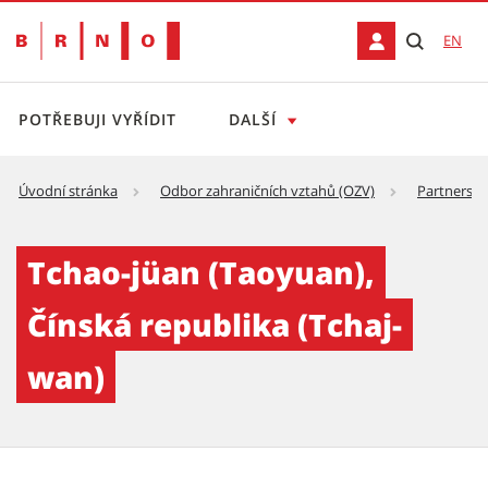
EN
POTŘEBUJI VYŘÍDIT
DALŠÍ
Úvodní stránka
Odbor zahraničních vztahů (OZV)
Partnersk
Tchao-jüan (Taoyuan), Čínská republika (Tc
Tchao-jüan (Taoyuan),
Čínská republika (Tchaj-
wan)