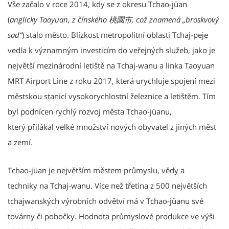
Vše začalo v roce 2014, kdy se z okresu Tchao-jüan
(
anglicky Taoyuan, z čínského 桃園市, což znamená „broskvový
sad“
) stalo město. Blízkost metropolitní oblasti Tchaj-peje
vedla k významným investicím do veřejných služeb, jako je
největší mezinárodní letiště na Tchaj-wanu a linka Taoyuan
MRT Airport Line z roku 2017, která urychluje spojení mezi
městskou stanicí vysokorychlostní železnice a letištěm. Tím
byl podnícen rychlý rozvoj města Tchao-jüanu,
který přilákal velké množství nových obyvatel z jiných měst
a zemí.
Tchao-jüan je největším městem průmyslu, vědy a
techniky na Tchaj-wanu. Více než třetina z 500 největších
tchajwanských výrobních odvětví má v Tchao-jüanu své
továrny či pobočky. Hodnota průmyslové produkce ve výši