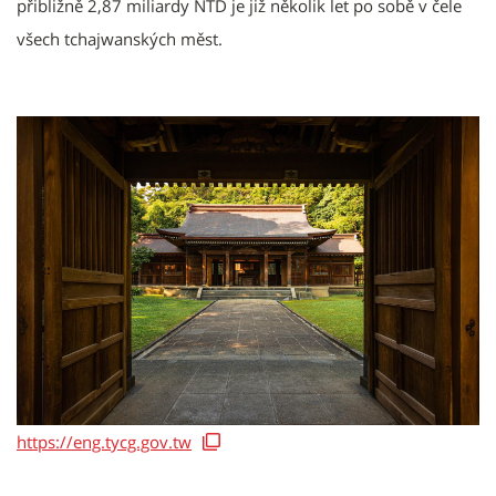
přibližně 2,87 miliardy NTD je již několik let po sobě v čele
všech tchajwanských měst.
https://eng.tycg.gov.tw