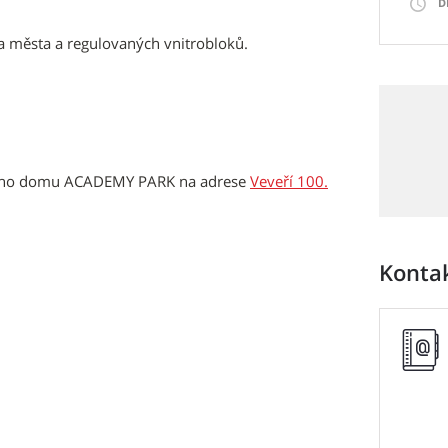
D
a města a regulovaných vnitrobloků.
acího domu ACADEMY PARK na adrese
Veveří 100.
Konta