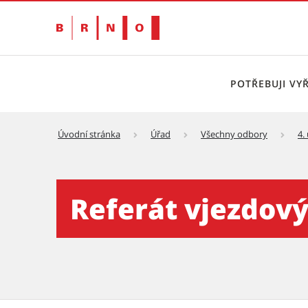
POTŘEBUJI VYŘ
Úvodní stránka
Úřad
Všechny odbory
4.
Referát vjezdových oprávn
Referát vjezdov