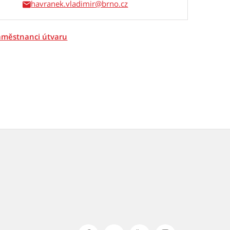
havranek.vladimir
zaměstnanci útvaru