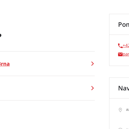
Po
?
+4
pa
Brna
Nav
A