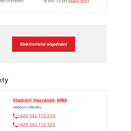
8:00–12:00 (
další dny
)
NES OTEVŘENO
Elektronické objednání
kty
Vladimír Havránek, MBA
vedoucí referátu
+420 542 172 610
+420 542 172 525