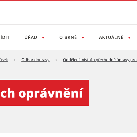
ÍDIT
ÚŘAD
O BRNĚ
AKTUÁLNĚ
 úsek
Odbor dopravy
Oddělení místní a přechodné úpravy pr
ění
ých oprávnění