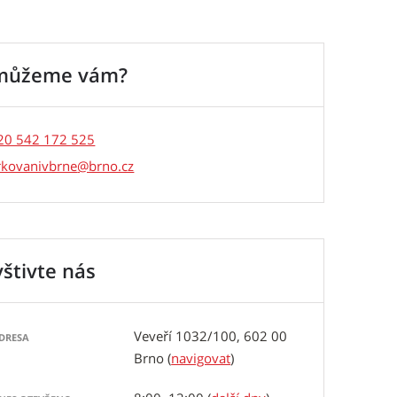
můžeme vám?
20 542 172 525
rkovanivbrne
štivte nás
Veveří 1032/100, 602 00
DRESA
Brno
(
navigovat
)