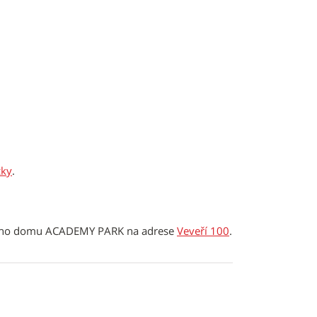
cky
.
acího domu ACADEMY PARK na adrese
Veveří 100
.