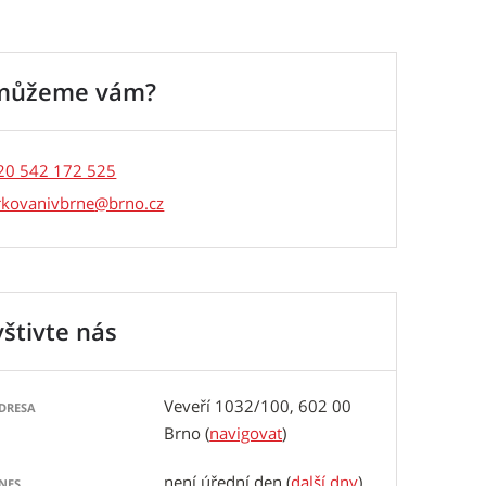
můžeme vám?
20 542 172 525
rkovanivbrne
štivte nás
Veveří 1032/100, 602 00
DRESA
Brno
(
navigovat
)
není úřední den (
další dny
)
NES