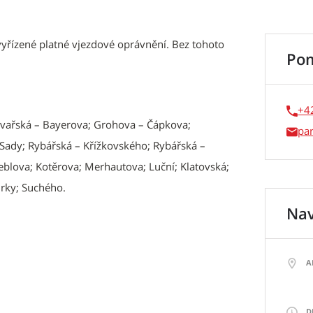
vyřízené platné vjezdové oprávnění. Bez tohoto
Po
+4
evařská – Bayerova; Grohova – Čápkova;
pa
Sady; Rybářská – Křížkovského; Rybářská –
ieblova; Kotěrova; Merhautova; Luční; Klatovská;
rky; Suchého.
Nav
A
D