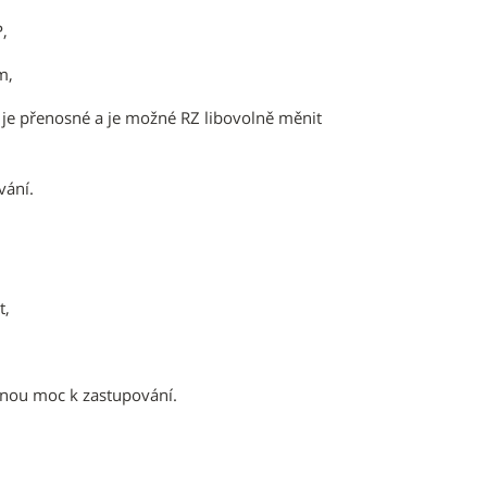
,
m,
 je přenosné a je možné RZ libovolně měnit
vání.
t,
lnou moc k zastupování.
u