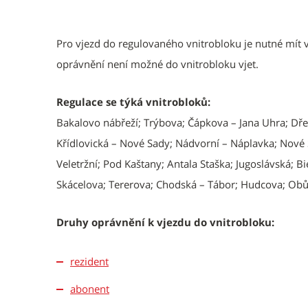
Popis
Pro vjezd do regulovaného vnitrobloku je nutné mít 
oprávnění není možné do vnitrobloku vjet.
Regulace se týká vnitrobloků:
Bakalovo nábřeží; Trýbova; Čápkova – Jana Uhra; Dř
Křídlovická – Nové Sady; Nádvorní – Náplavka; Nové 
Veletržní; Pod Kaštany; Antala Staška; Jugoslávská; B
Skácelova; Tererova; Chodská – Tábor; Hudcova; Obů
Druhy oprávnění k vjezdu do vnitrobloku:
rezident
abonent