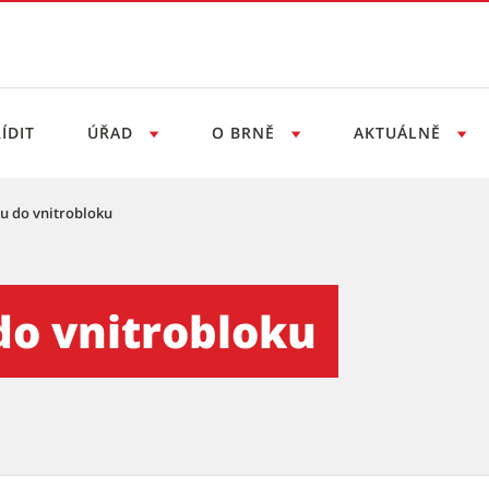
ÍDIT
ÚŘAD
O BRNĚ
AKTUÁLNĚ
du do vnitrobloku
loku
do vnitrobloku