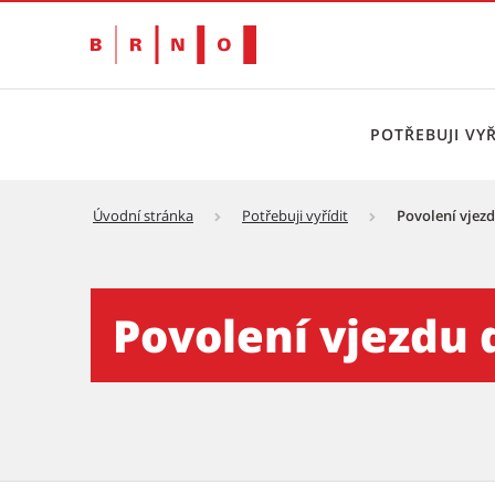
POTŘEBUJI VYŘ
Úvodní stránka
Potřebuji vyřídit
Povolení vjez
Povolení vjezdu do vnitrob
Povolení vjezdu 