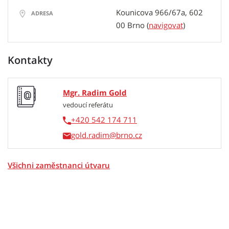
Kounicova 966/67a, 602
ADRESA
00 Brno
(
navigovat
)
Kontakty
Mgr. Radim Gold
vedoucí referátu
+420 542 174 711
gold.radim
Všichni zaměstnanci útvaru