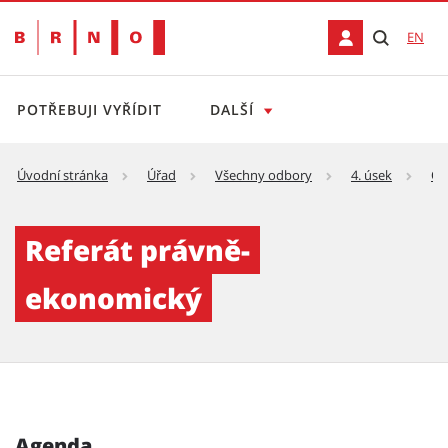
EN
POTŘEBUJI VYŘÍDIT
DALŠÍ
Úvodní stránka
Úřad
Všechny odbory
4. úsek
Od
Referát právně-ekonomický
Referát právně-
ekonomický
Agenda