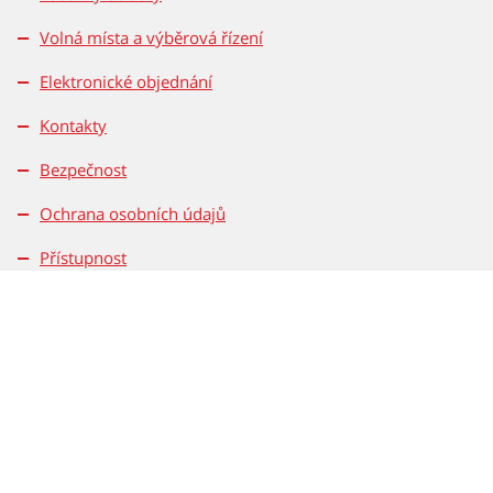
Volná místa a výběrová řízení
Elektronické objednání
Kontakty
Bezpečnost
Ochrana osobních údajů
Přístupnost
Rovné příležitosti
Magistrát města Brna
Dominikánske nám. 196/1
601 67 Brno