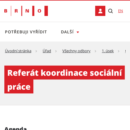
EN
POTŘEBUJI VYŘÍDIT
DALŠÍ
Úvodní stránka
Úřad
Všechny odbory
1. úsek
Od
Referát koordinace sociální práce
Referát koordinace sociální
práce
Agenda