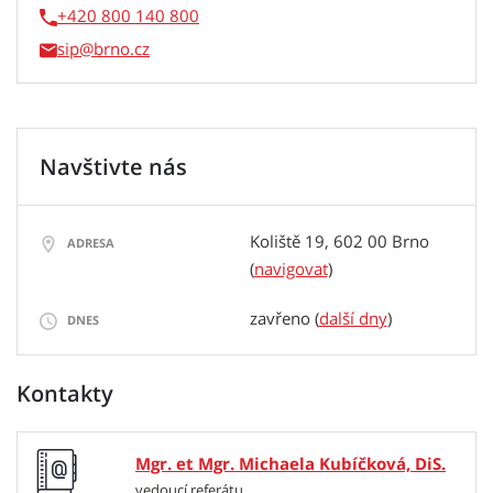
+420 800 140 800
sip
Navštivte nás
Koliště 19, 602 00 Brno
ADRESA
(
navigovat
)
zavřeno (
další dny
)
DNES
Kontakty
Mgr. et Mgr. Michaela Kubíčková, DiS.
vedoucí referátu