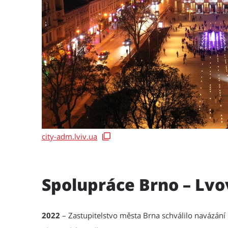
city-adm.lviv.ua
Spolupráce Brno – Lvo
2022
– Zastupitelstvo města Brna schválilo navázán