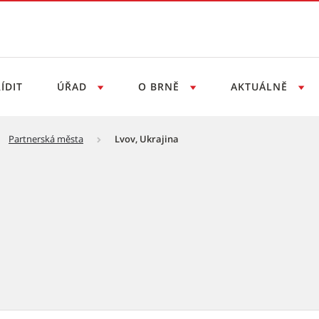
ÍDIT
ÚŘAD
O BRNĚ
AKTUÁLNĚ
Partnerská města
Lvov, Ukrajina