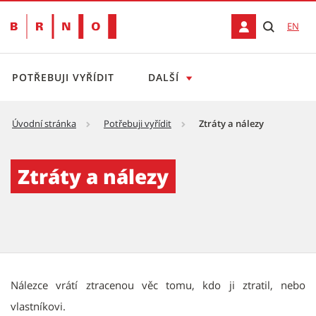
EN
POTŘEBUJI VYŘÍDIT
DALŠÍ
Úvodní stránka
Potřebuji vyřídit
Ztráty a nálezy
Ztráty a nálezy
Ztráty a nálezy
Popis
Nálezce vrátí ztracenou věc tomu, kdo ji ztratil, nebo
vlastníkovi.