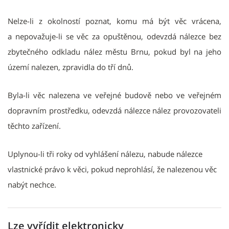
Nelze-li z okolností poznat, komu má být věc vrácena,
a nepovažuje-li se věc za opuštěnou, odevzdá nálezce bez
zbytečného odkladu nález městu Brnu
, pokud byl na jeho
území nalezen, zpravidla do tří dnů.
Byla-li věc nalezena ve veřejné budově nebo ve veřejném
dopravním prostředku, odevzdá nálezce nález provozovateli
těchto zařízení.
Uplynou-li tři roky od vyhlášení nálezu, nabude nálezce
vlastnické právo k věci, pokud neprohlásí, že nalezenou věc
nabýt nechce.
Lze vyřídit elektronicky