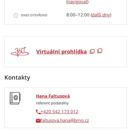
(
navigovat
)
8:00–12:00 (
další dny
)
DNES OTEVŘENO
Virtuální prohlídka
Kontakty
Hana Faltusová
referent podatelny
+420 542 173 012
faltusova.hana