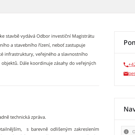
 ke stavbě vydává Odbor investiční Magistrátu
Po
ího a stavebního řízení, neboť zastupuje
é infrastruktury, veřejného a slavnostního
 objektů. Dále koordinuje zásahy do veřejných
+4
pe
Nav
adně technická zpráva.
etailnějším, s barevně odlišeným zakreslením
O