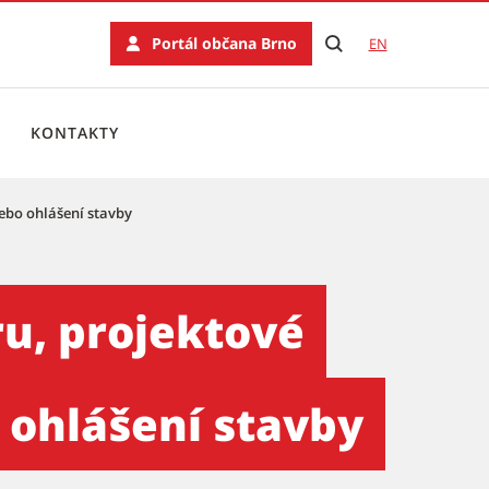
Portál občana Brno
EN
KONTAKTY
ebo ohlášení stavby
okumentaci, umístění, povo
ru, projektové
 ohlášení stavby