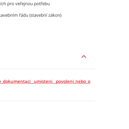
cích pro veřejnou potřebu
tavebním řádu (stavební zákon)
e_dokumentaci__umisteni__povoleni_nebo_o