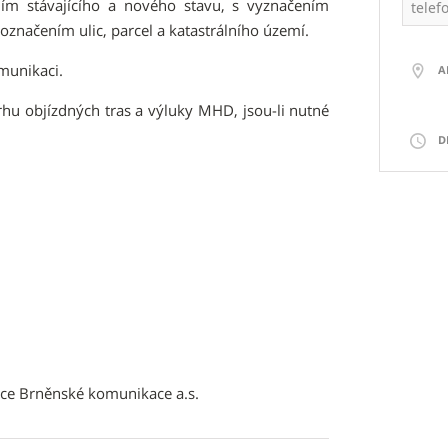
ím stávajícího a nového stavu, s vyznačením
telef
označením ulic, parcel a katastrálního území.
munikaci.
A
rhu objízdných tras a výluky MHD, jsou-li nutné
D
vce Brněnské komunikace a.s.