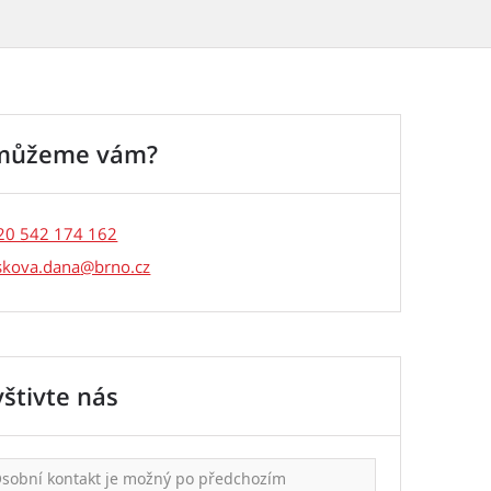
můžeme vám?
20 542 174 162
skova.dana
štivte nás
sobní kontakt je možný po předchozím