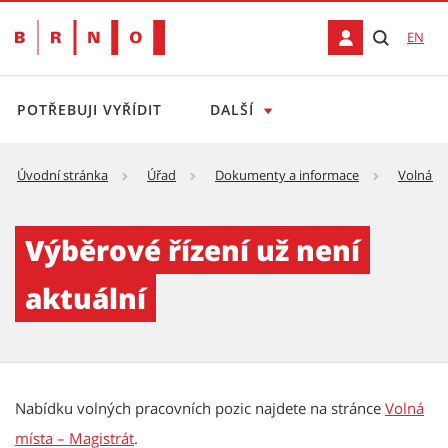
EN
POTŘEBUJI VYŘÍDIT
DALŠÍ
Úvodní stránka
Úřad
Dokumenty a informace
Volná mí
Specialista aplikace výzkumu a rozvoje tale
Výběrové řízení už není
aktuální
Nabídku volných pracovních pozic najdete na stránce
Volná
místa – Magistrát
.