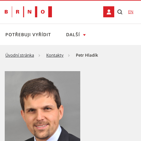
EN
POTŘEBUJI VYŘÍDIT
DALŠÍ
Úvodní stránka
Kontakty
Petr Hladík
Petr Hladík