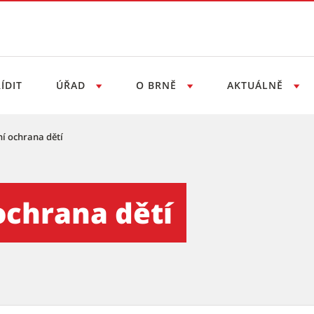
ÍDIT
ÚŘAD
O BRNĚ
AKTUÁLNĚ
ní ochrana dětí
tí
ochrana dětí