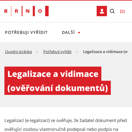
EN
POTŘEBUJI VYŘÍDIT
DALŠÍ
Úvodní stránka
Potřebuji vyřídit
Legalizace a vidimace (ov
Legalizace a vidimace (ověřování dokument
Legalizace a vidimace
(ověřování dokumentů)
Popis
Legalizací (e-legalizací) se ověřuje, že žadatel dokument před
ověřující osobou vlastnoručně podepsal nebo podpis na