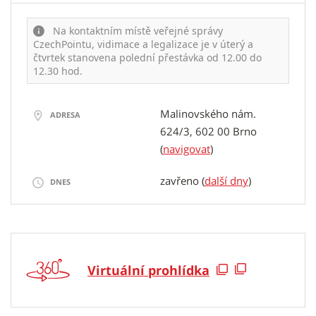
Na kontaktním místě veřejné správy
CzechPointu, vidimace a legalizace je v úterý a
čtvrtek stanovena polední přestávka od 12.00 do
12.30 hod.
Malinovského nám.
ADRESA
624/3, 602 00 Brno
(
navigovat
)
zavřeno (
další dny
)
DNES
Virtuální prohlídka