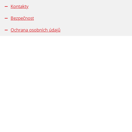
Kontakty
Bezpečnost
Ochrana osobních údajů
Přístupnost
Rovné příležitosti
Magistrát města Brna
Dominikánske nám. 196/1
601 67 Brno