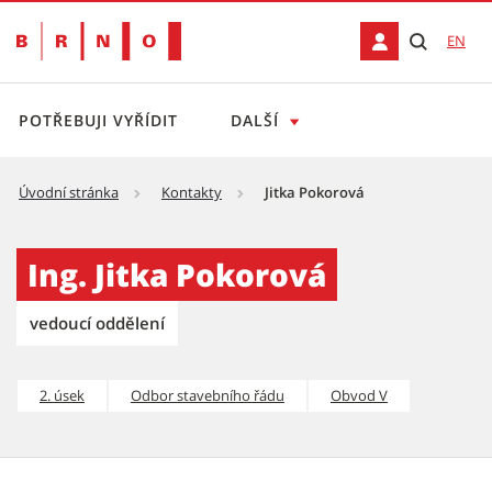
EN
POTŘEBUJI VYŘÍDIT
DALŠÍ
Úvodní stránka
Kontakty
Jitka Pokorová
Jitka Pokorová
Ing. Jitka Pokorová
vedoucí oddělení
2. úsek
Odbor stavebního řádu
Obvod V