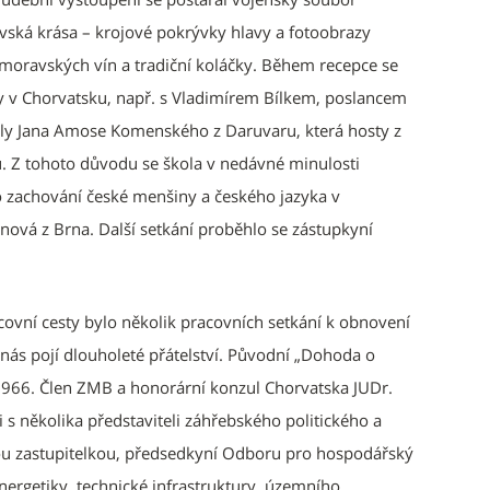
vská krása – krojové pokrývky hlavy a fotoobrazy
moravských vín a tradiční koláčky. Během recepce se
ny v Chorvatsku, např. s Vladimírem Bílkem, poslancem
oly Jana Amose Komenského z Daruvaru, která hosty z
. Z tohoto důvodu se škola v nedávné minulosti
ho zachování české menšiny a českého jazyka v
sanová z Brna. Další setkání proběhlo se zástupkyní
ovní cesty bylo několik pracovních setkání k obnovení
ás pojí dlouholeté přátelství. Původní „Dohoda o
e 1966. Člen ZMB a honorární konzul Chorvatska JUDr.
 několika představiteli záhřebského politického a
ou zastupitelkou, předsedkyní Odboru pro hospodářský
nergetiky, technické infrastruktury, územního