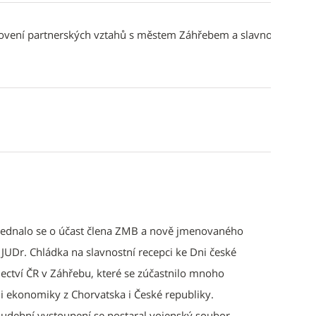
ovení partnerských vztahů s městem Záhřebem a slavnostní
. Jednalo se o účast člena ZMB a nově jmenovaného
UDr. Chládka na slavnostní recepci ke Dni české
nectví ČR v Záhřebu, které se zúčastnilo mnoho
í i ekonomiky z Chorvatska i České republiky.
hudební vystoupení se postaral vojenský soubor