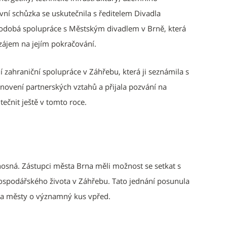
ovní schůzka se uskutečnila s ředitelem Divadla
odobá spolupráce s Městským divadlem v Brně, která
zájem na jejím pokračování.
zahraniční spolupráce v Záhřebu, která ji seznámila s
bnovení partnerských vztahů a přijala pozvání na
tečnit ještě v tomto roce.
nosná. Zástupci města Brna měli možnost se setkat s
 hospodářského života v Záhřebu. Tato jednání posunula
ma městy o významný kus vpřed.