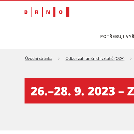
POTŘEBUJI VYŘ
Úvodní stránka
Odbor zahraničních vztahů (OZV)
26.–28. 9. 2023 – Záhřeb
26.–28. 9. 2023 –