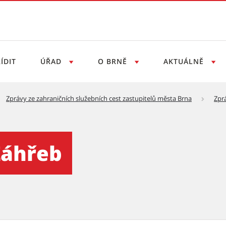
ÍDIT
ÚŘAD
O BRNĚ
AKTUÁLNĚ
Zprávy ze zahraničních služebních cest zastupitelů města Brna
Zprá
 Záhřeb