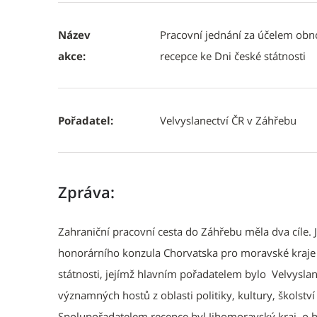
Název
Pracovní jednání za účelem obn
akce:
recepce ke Dni české státnosti
Pořadatel:
Velvyslanectví ČR v Záhřebu
Zpráva:
Zahraniční pracovní cesta do Záhřebu měla dva cíle
honorárního konzula Chorvatska pro moravské kraje J
státnosti, jejímž hlavním pořadatelem bylo Velvysla
významných hostů z oblasti politiky, kultury, školstv
Spolupořadatelem recepce byl Jihomoravský kraj, o 