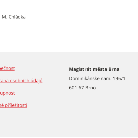
. M. Chládka
pečnost
Magistrát města Brna
Dominikánske nám. 196/1
ana osobních údajů
601 67 Brno
tupnost
é příležitosti