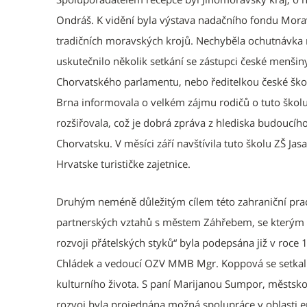
Ondráš. K vidění byla výstava nadačního fondu Mora
tradičních moravských krojů. Nechyběla ochutnávka 
uskutečnilo několik setkání se zástupci české menši
Chorvatského parlamentu, nebo ředitelkou české šk
Brna informovala o velkém zájmu rodičů o tuto školu
rozšiřovala, což je dobrá zpráva z hlediska budoucí
Chorvatsku. V měsíci září navštívila tuto školu ZŠ Ja
Hrvatske turističke zajetnice.
Druhým neméně důležitým cílem této zahraniční prac
partnerských vztahů s městem Záhřebem, se kterým n
rozvoji přátelských styků“ byla podepsána již v roc
Chládek a vedoucí OZV MMB Mgr. Koppová se setkali s
kulturního života. S paní Marijanou Sumpor, městsk
rozvoj byla projednána možná spolupráce v oblasti e