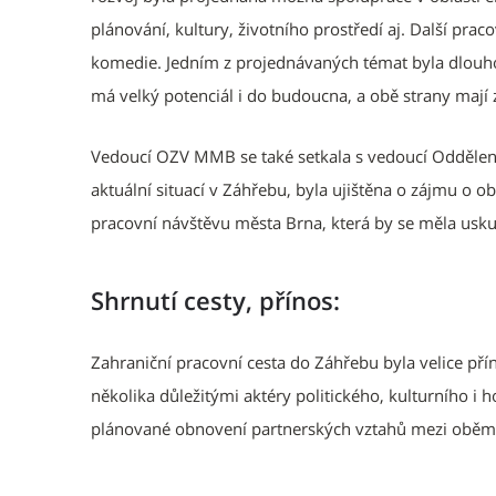
plánování, kultury, životního prostředí aj. Další prac
komedie. Jedním z projednávaných témat byla dlouh
má velký potenciál i do budoucna, a obě strany mají 
Vedoucí OZV MMB se také setkala s vedoucí Oddělení 
aktuální situací v Záhřebu, byla ujištěna o zájmu o o
pracovní návštěvu města Brna, která by se měla usku
Shrnutí cesty, přínos:
Zahraniční pracovní cesta do Záhřebu byla velice pří
několika důležitými aktéry politického, kulturního i
plánované obnovení partnerských vztahů mezi obě