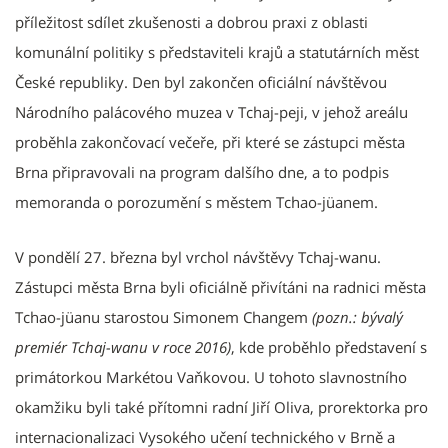
příležitost sdílet zkušenosti a dobrou praxi z oblasti
komunální politiky s představiteli krajů a statutárních měst
České republiky. Den byl zakončen oficiální návštěvou
Národního palácového muzea v Tchaj-peji, v jehož areálu
proběhla zakončovací večeře, při které se zástupci města
Brna připravovali na program dalšího dne, a to podpis
memoranda o porozumění s městem Tchao-jüanem.
V pondělí 27. března byl vrchol návštěvy Tchaj-wanu.
Zástupci města Brna byli oficiálně přivítáni na radnici města
Tchao-jüanu starostou Simonem Changem
(pozn.: bývalý
premiér Tchaj-wanu v roce 2016)
, kde proběhlo představení s
primátorkou Markétou Vaňkovou. U tohoto slavnostního
okamžiku byli také přítomni radní Jiří Oliva, prorektorka pro
internacionalizaci Vysokého učení technického v Brně a