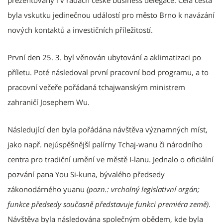
prezentovány i v řadách české business delegace. Celá cesta
byla vskutku jedinečnou událostí pro město Brno k navázání
nových kontaktů a investičních příležitostí.
První den 25. 3. byl věnován ubytování a aklimatizaci po
příletu. Poté následoval první pracovní bod programu, a to
pracovní večeře pořádaná tchajwanským ministrem
zahraničí Josephem Wu.
Následující den byla pořádána návštěva významných míst,
jako např. nejúspěšnější palírny Tchaj-wanu či národního
centra pro tradiční umění ve městě I-lanu. Jednalo o oficiální
pozvání pana You Si-kuna, bývalého předsedy
zákonodárného yuanu
(pozn.: vrcholný legislativní orgán;
funkce předsedy současně představuje funkci premiéra země)
.
Návštěva byla následována společným obědem, kde byla