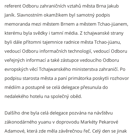
referent Odboru zahraničních vztahů města Brna Jakub
Janík. Slavnostním okamžikem byl samotný podpis
memoranda mezi městem Brnem a městem Tchao-jüanem,
kterému byla svědky i tamní média. Z tchajwanské strany
byli dále přítomni tajemnice radnice města Tchao-jüanu,
vedoucí Odboru informačních technologií, vedoucí Odboru
veřejných informací a také zástupce vedoucího Odboru
evropských věcí Tchajwanského ministerstva zahraničí. Po
podpisu starosta města a paní primátorka poskytli rozhovor
médiím a postupně se celá delegace přesunula do
nedalekého hotelu na společný oběd.
Dalšího dne byla celá delegace pozvána na návštěvu
zákonodárného yuanu v doprovodu Markéty Pekarové
Adamové, která zde měla závěrečnou řeč. Celý den se jinak