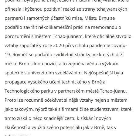
přinesla i kýženou pozitivní reakci ze strany tchajwanských
partnerů i samotných účastníků mise. Městu Brnu se
podařilo završit několikaměsíční práci na memorandu o
porozumění s městem Tchao-jüanem, které oficiálně stvrdilo
vztahy započaté v roce 2020 při vrcholu pandemie covidu-
19. Rovněž se podařilo zviditelnit stránky, ve kterých drží
město Brno silnou pozici, a to zejména vědu a výzkum
společně s univerzitním vzděláváním. Nejúspěšnější byla
propagace Vysokého učení technického v Brně a
Technologického parku v partnerském městě Tchao-jüanu.
Proto lze rozumně očekávat silnější vztahy nejen s městem
jako takovým, nýbrž také s firmami či se studentstvem, které
tímto získá o něco snadnější cestu k získání nových
zkušeností a využití svého potenciálu jak v Brně, tak v