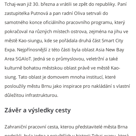
Tchaj-wan již 30. března a vrátili se zpět do republiky. Paní
zastupitelka Putnová a pan radní Oliva setrvali do
samotného konce oficiálního pracovního programu, který
pokračoval na různých místech ostrova, zejména na jihu ve
městě Kao-siungu, kde se pořádala druhá část Smart City
Expa. Nejpřínosnější z této části byla oblast Asia New Bay
Area 5GAloT. Jedná se o průmyslovou, veletržní a také
kulturně bohatou městskou oblast právě ve městě Kao-
siung. Tato oblast je domovem mnoha institucí, které
posloužily městu Brnu jako inspirace pro nakládání s vlastní
důležitou infrastrukturou.
Závěr a výsledky cesty
Zahraniční pracovní cesta, kterou představitelé města Brna
podnikli, byla jedna z největších v historii Tchaj-wanu, která