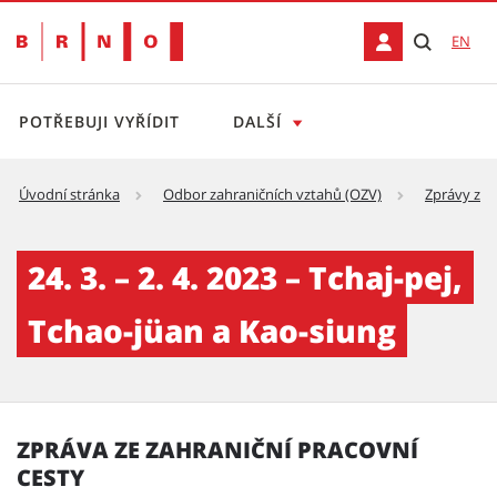
EN
POTŘEBUJI VYŘÍDIT
DALŠÍ
Úvodní stránka
Odbor zahraničních vztahů (OZV)
Zprávy ze 
24. 3. – 2. 4. 2023 – Tchaj-pej, Tchao-jüan a K
24. 3. – 2. 4. 2023 – Tchaj-pej,
Tchao-jüan a Kao-siung
ZPRÁVA ZE ZAHRANIČNÍ PRACOVNÍ
CESTY