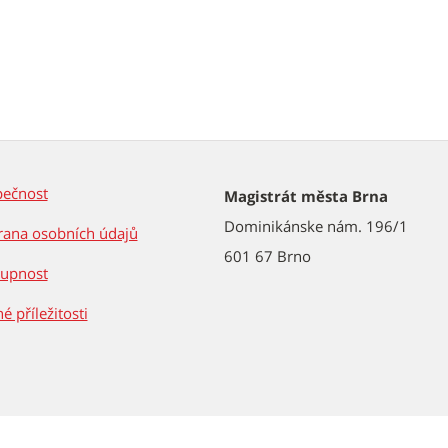
pečnost
Magistrát města Brna
Dominikánske nám. 196/1
ana osobních údajů
601 67 Brno
tupnost
é příležitosti