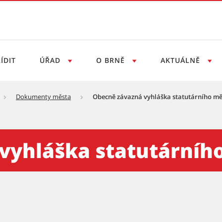
ÍDIT
ÚŘAD
O BRNĚ
AKTUÁLNĚ
Dokumenty města
Obecně závazná vyhláška statutárního měs
tatutárního města Brna č. 
vyhláška statutárního