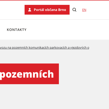
Portál občana Brno
EN
KONTAKTY
ovozu na pozemních komunikacích parkovacích a vjezdových oprávnění
unikacích
 pozemních