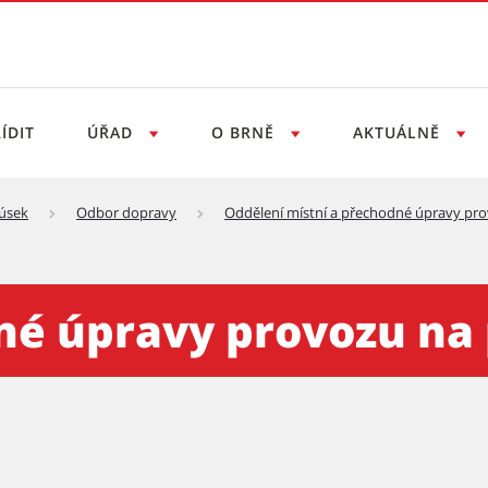
ÍDIT
ÚŘAD
O BRNĚ
AKTUÁLNĚ
 úsek
Odbor dopravy
Oddělení místní a přechodné úpravy pr
 provozu na pozemních kom
né úpravy provozu na