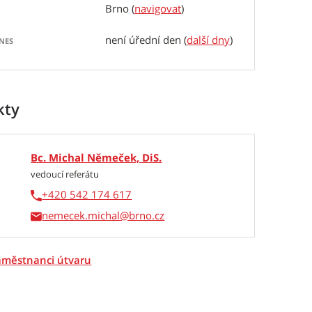
Brno
(
navigovat
)
není úřední den (
další dny
)
NES
kty
Bc. Michal Němeček, DiS.
vedoucí referátu
+420 542 174 617
nemecek.michal
zaměstnanci útvaru