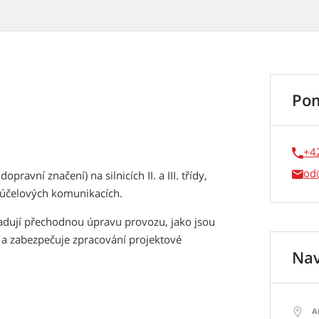
Po
+4
od
avní značení) na silnicích II. a III. třídy,
 účelových komunikacích.
žadují přechodnou úpravu provozu, jako jsou
, a zabezpečuje zpracování projektové
Nav
A