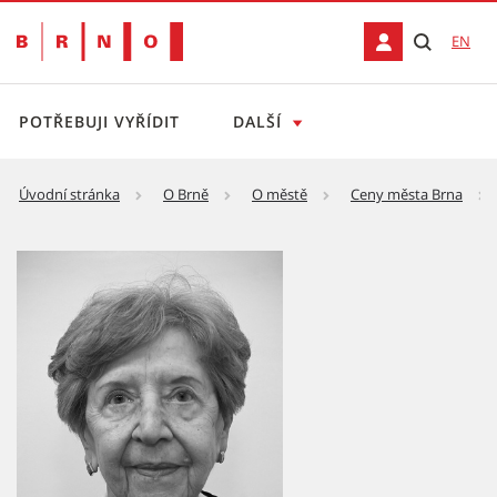
EN
POTŘEBUJI VYŘÍDIT
DALŠÍ
Úvodní stránka
O Brně
O městě
Ceny města Brna
Mgr. Jana Čipáková