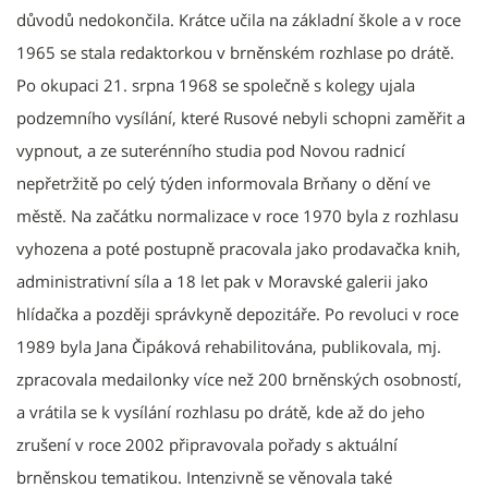
důvodů nedokončila. Krátce učila na základní škole a v roce
1965 se stala redaktorkou v brněnském rozhlase po drátě.
Po okupaci 21. srpna 1968 se společně s kolegy ujala
podzemního vysílání, které Rusové nebyli schopni zaměřit a
vypnout, a ze suterénního studia pod Novou radnicí
nepřetržitě po celý týden informovala Brňany o dění ve
městě. Na začátku normalizace v roce 1970 byla z rozhlasu
vyhozena a poté postupně pracovala jako prodavačka knih,
administrativní síla a 18 let pak v Moravské galerii jako
hlídačka a později správkyně depozitáře. Po revoluci v roce
1989 byla Jana Čipáková rehabilitována, publikovala, mj.
zpracovala medailonky více než 200 brněnských osobností,
a vrátila se k vysílání rozhlasu po drátě, kde až do jeho
zrušení v roce 2002 připravovala pořady s aktuální
brněnskou tematikou. Intenzivně se věnovala také