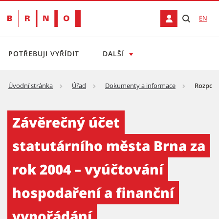
EN
POTŘEBUJI VYŘÍDIT
DALŠÍ
Úvodní stránka
Úřad
Dokumenty a informace
Rozpoče
Rozpočet města
Závěrečný účet
statutárního města Brna za
rok 2004 – vyúčtování
hospodaření a finanční
vypořádání